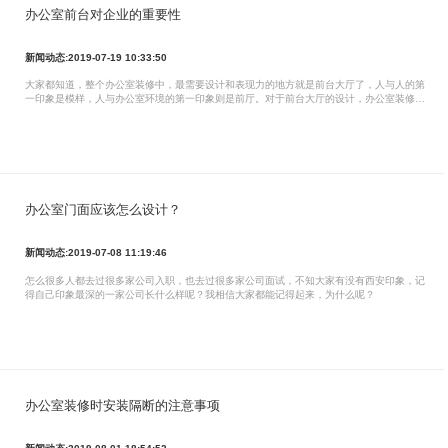
办公室前台对企业的重要性
新闻动态:2019-07-19 10:33:50
大家都知道，整个办公室装修中，最需要设计和表现力的地方就是前台大厅了，人与人的第
一印象是模样，人与办公室环境的第一印象则是前厅。对于前台大厅的设计，办公室装修企
业的理解和表达可能会不太一样，或是说考虑的因素较多，拿大门来说，企业会认为大门美
观即可，而装修企业会考虑到它的安全性。大厅的设计上，可以给出一些建议，虽然理解与
表达可能略有不同
办公室门面应该怎么设计？
新闻动态:2019-07-08 11:19:46
怎么很多人都去过很多家公司入职，也去过很多家公司面试，不知大家有没有西安印象，记
得自己印象最深的一家公司长什么样呢？我相信大家都能记得起来，为什么呢？
办公室装修时安装隔断的注意事项