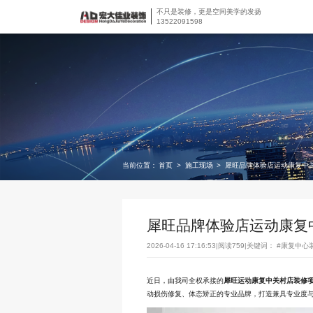
不只是装修，更是空间美学的发扬
13522091598
当前位置：
首页
>
施工现场
>
犀旺品牌体验店运动康复中
犀旺品牌体验店运动康复
2026-04-16 17:16:53
|
阅读759
|
关键词：
#康复中心
近日，由我司全权承接的
犀旺运动康复中关村店装修
动损伤修复、体态矫正的专业品牌，打造兼具专业度