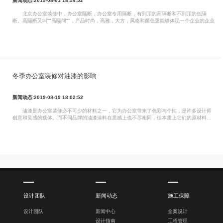
新闻动态:2019-08-01 18:54:52
北京办公室装修中，办公室隔断，办公室专用隔断，有到顶的高隔断和不到顶的低隔
断。高隔断又叫""高隔间""，产品时尚，高雅，大方，风格和颜色更能够体现一个企业的企业
冬季办公室装修对油漆的影响
新闻动态:2019-08-19 18:02:52
油漆是办公室装修必不可少的材料之一，它为办公室带来了色彩与个性，是许多设计师
创意和灵感的载体。而不同品牌的油漆涂料在质感上也不尽相同，但本质上它们的原材料都
是一样的，更重要的是，它们都有一个共同点：受温度的影响。在办
设计团队
新闻动态
施工保障
设计团队
新闻中心
全案设计
设计指南
工程管理