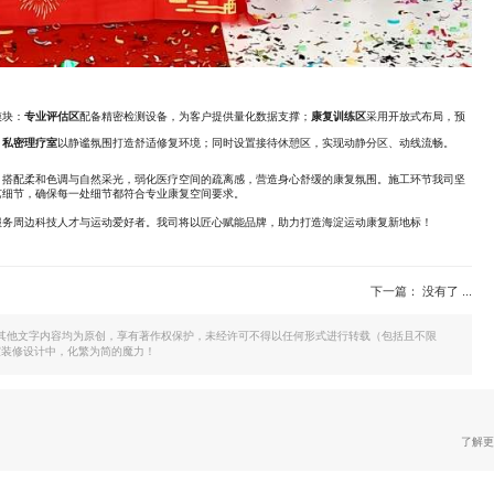
模块：
专业评估区
配备精密检测设备，为客户提供量化数据支撑；
康复训练区
采用开放式布局，预
；
私密理疗室
以静谧氛围打造舒适修复环境；同时设置接待休憩区，实现动静分区、动线流畅。
，搭配柔和色调与自然采光，弱化医疗空间的疏离感，营造身心舒缓的康复氛围。施工环节我司坚
艺细节，确保每一处细节都符合专业康复空间要求。
服务周边科技人才与运动爱好者。我司将以匠心赋能品牌，助力打造海淀运动康复新地标！
下一篇： 没有了 ...
其他文字内容均为原创，享有著作权保护，未经许可不得以任何形式进行转载（包括且不限
公室装修设计中，化繁为简的魔力！
了解更