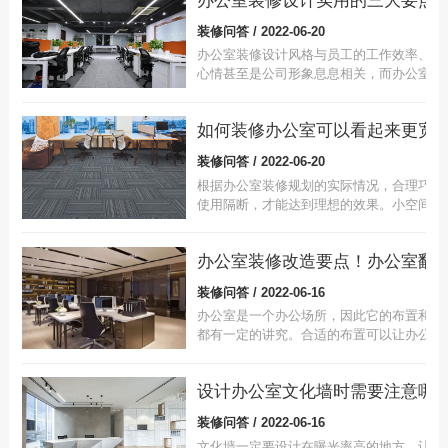
办公室装修设计实用的三大要点
需要用不同的方法来使用不同的空间。每个
在办公空间的方式总结为两组主要对象：静
装修问答 / 2022-06-20
和流动，离心力和径向力。
办公室装修设计风格与员工的工作效率、工
心情甚至是公司形象息息相关，而办公室装
风格我们要通过三个层次的目标去规划。
如何装修办公室可以看起来更宽
装修问答 / 2022-06-20
根据办公室装修规划的实际情况，合理巧妙
使用隔断，才能达到理想的效果。小空间的
共空间定位，符合用户的需求，选择简洁大
的风格，有利于展示装饰效果。空间小，环
简单，使整个空间干净清新，干净舒适的空
给员工带来良好的心情，提高工作效率。
装修问答 / 2022-06-16
办公室是一个办公场所，因此它的布置和装
都有一定的讲究。合适的布置可以让办公室
起来更具有专业性，也可以提高员工的工作
率。那办公室装修改造需要注意什么呢?办
装修改造怎样好呢?就让我们带着这些疑问
起来了解下办公室装修改造的相关内容吧!
装修问答 / 2022-06-16
文化墙一定要设计在曝光率高的地方，让员