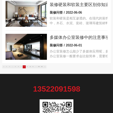
装修硬装和软装主要区别你知道
非常专业的，自己没办法完成，其实并不是
样的，装修污染检测的方法有很多，专业技
装修问答 / 2022-06-06
固然值得信赖，但是也有一些常规方法是可
软装和硬装是相互渗透的。在现代的装饰设
自己完成的。
中，木石、水泥、瓷砖、玻璃等建筑材料和
麻等纺织品都是相互交叉，彼此渗透，有时
是可以相互替代的。
装修问答 / 2022-06-01
办公室装修怎么能少了多媒体应用呢，多媒
办公室装修一般要求会比较简单，需要给人
服的感觉，不能在员工开会时有烦躁感。
«
1
2
...
5
6
7
8
9
10
11
...
180
181
»
13522091598