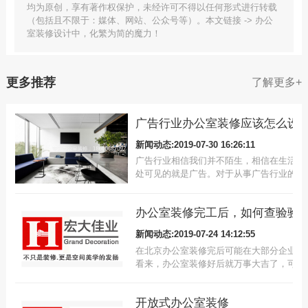
均为原创，享有著作权保护，未经许可不得以任何形式进行转载
（包括且不限于：媒体、网站、公众号等）。本文链接 -> 办公
室装修设计中，化繁为简的魔力！
更多推荐
了解更多+
广告行业办公室装修应该怎么设
新闻动态:2019-07-30 16:26:11
广告行业相信我们并不陌生，相信在生活中
处可见的就是广告。对于从事广告行业的公
司，办公室应该设计什么样的风格？小编认
创意办公室的设计是个不错的选择，创意设
办公室装修完工后，如何查验验
可以敞开员工的思维，利于提高工作热情。
新闻动态:2019-07-24 14:12:55
在北京办公室装修完后可能在大部分企业客
看来，办公室装修好后就万事大吉了，可以
期开工；其实不然，办公室装修工程竣工只
说是项目告一段落。 接下来还有很多事情
开放式办公室装修
值得客户注意，这不仅关系到企业客