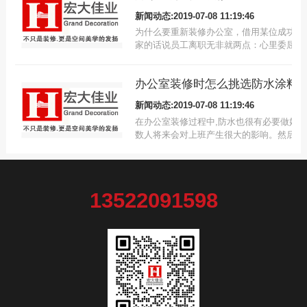
新闻动态:2019-07-08 11:19:46
为什么要重新装修办公室，借用某位成功企
家的话说员工离职无非就两点：心里委屈了
给少了。咱们办公室为什么要翻新或者新装
修：公司需要/员工需要，不管其他各种撇
办公室装修时怎么挑选防水涂料
由，关键的核心点都脱离不了这两点。
新闻动态:2019-07-08 11:19:46
在办公室装修过程中,防水也很有必要做好,
数人将来会对上班产生很大的影响。然后我
需要先了解办公室装修的防水涂层。我们来
看吧!
13522091598