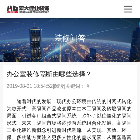
装修问答
办公室装修隔断由哪些选择？
2019-08-01 18:54:52
|
阅读
|
关键词：
#
随着时代的发展，现代办公环境由传统的封闭式转化
为敞开式，高隔间产品改变原本由木工隔间及砖墙隔间的
局面，引进各种组合式隔间系统，弥补了以往僵化的隔间
形式，未来，隔间市场将逐步向系统组合化发展。高隔间
工业化装饰新概念引进新时代潮流，从美观、实效、环
保、多功能方面注入更多人性化的需求元素，从而塑造富