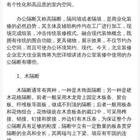
有个性化和高品质的室内空间。
办公隔断又称高隔断，隔间墙或者隔墙，是商业化装
修的必然趋势，其主体及辅助构件均在工厂进行加工，现
场完成组装，冲击传统装修模式。融合现代装饰概念，既
拥有传统的围合功能，更具储物，展示效果，不仅节约办
公空间，而且可使办公环境简约、现代。今天，北京装修
企业宏大佳业装饰将为您详细讲述办公室装修中使用的办
公隔断有哪些。
1、木隔断
木隔断通常有两种，一种是木饰面隔断；另一种是硬
木花格隔断。前者一般采用木龙骨上固定木板条、胶合
板、纤维板等面板，做成不到顶的隔断；后者一般用板条
和花饰组合，花饰镶嵌在木质板条的裁口中，可采用榫
接、销接、钉接和胶接，外边钉有木压条，为保证整个办
公隔断具有足够的刚度，隔断中立有一定数量的板条贯穿
隔断的全高和全长，其两端与上下梁、墙应有牢固的连